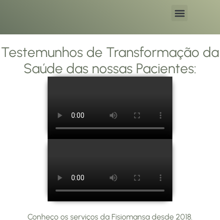
Sandra Minota
Testemunhos de Transformação da
Saúde das nossas Pacientes:
Conheço os serviços da Fisiomansa desde 2018.