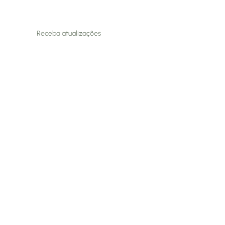
Inscreva-se
Receba atualizações
© 2024 FISIOMAMSA. Todos os direitos reservados.
Desenvolvido por: Daniela Gageiro