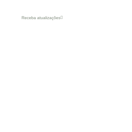
Inscreva-se
Receba atualizações
© 2024 FISIOMAMSA. Todos os direitos reservados.
Desenvolvido por: Daniela Gageiro